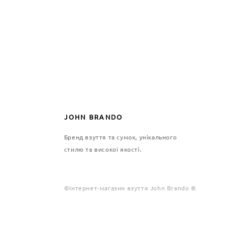
JOHN BRANDO
Бренд взуття та сумок, унікального
стилю та високої якості.
©Інтернет-магазин взуття John Brando ®
.