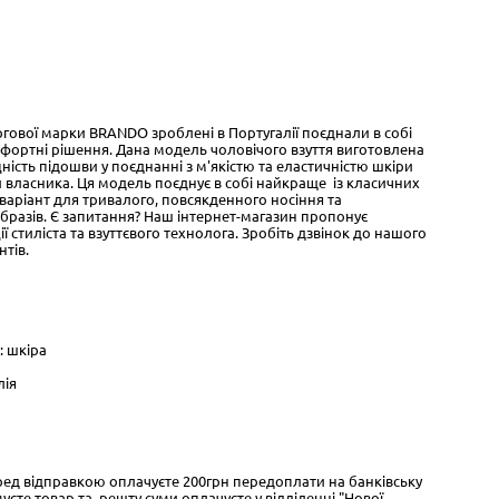
ргової марки BRANDO зроблені в Португалії поєднали в собі
фортні рішення. Дана модель чоловічого взуття виготовлена
іцність підошви у поєднанні з м'якістю та еластичністю шкіри
 власника. Ця модель поєднує в собі найкраще із класичних
варіант для тривалого, повсякденного носіння та
разів. Є запитання? Наш інтернет-магазин пропонує
ї стиліста та взуттєвого технолога. Зробіть дзвінок до нашого
нтів.
: шкіра
лія
ед відправкою оплачуєте 200грн передоплати на банківську
муєте товар та решту суми оплачуєте у відділенні "Нової