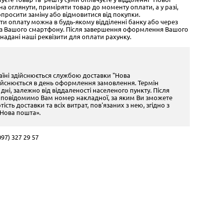
 оглянути, приміряти товар до моменту оплати, а у разі,
опросити заміну або відмовитися від покупки.
ити оплату можна в будь-якому відділенні банку або через
о з Вашого смартфону. Після завершення оформлення Вашого
надані наші реквізити для оплати рахунку.
раїні здійснюється службою доставки "Нова
ійснюється в день оформлення замовлення. Термін
 дні, залежно від віддаленості населеного пункту. Після
 повідомимо Вам номер накладної, за яким Ви зможете
ість доставки та всіх витрат, пов'язаних з нею, згідно з
Нова пошта».
97) 327 29 57