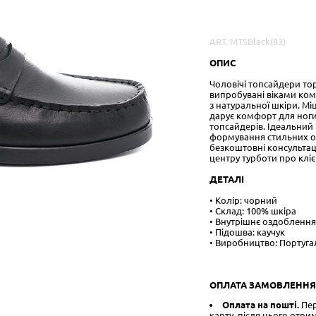
В наявності
16
товарів
ART. MTSBlack(83)
ОПИС
Чоловічі топсайдери то
випробувані віками ком
​​з натуральної шкіри. М
дарує комфорт для ноги
топсайдерів. Ідеальний 
формування стильних об
безкоштовні консультаці
центру турботи про кліє
ДЕТАЛІ
• Колір: чорний
• Склад: 100% шкіра
• Внутрішнє оздоблення
• Підошва: каучук
• Виробництво: Португа
ОПЛАТА ЗАМОВЛЕННЯ
Оплата на пошті.
Пер
карту, після цього отри