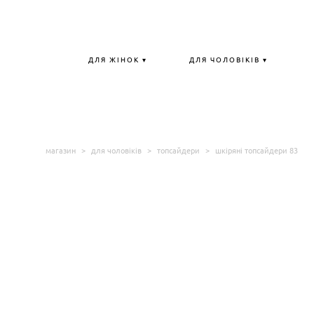
ДЛЯ ЖІНОК ▾
ДЛЯ ЧОЛОВІКІВ ▾
магазин
>
для чоловіків
>
топсайдери
>
шкіряні топсайдери 83