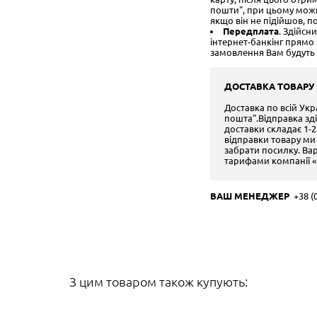
пошти", при цьому можна
якщо він не підійшов, п
Передплата
. Здійсн
інтернет-банкінг прям
замовлення Вам будуть 
ДОСТАВКА ТОВАРУ
Доставка по всій Ук
пошта".Відправка зд
доставки складає 1-2
відправки товару ми
забрати посилку. Варт
тарифами компанії «
ВАШ МЕНЕДЖЕР
+38 (0
З цим товаром також купують: