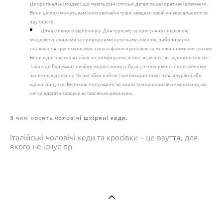
Це оригінальні моделі, що мають різні стильні деталі та декоративні елементи.
Вони цілком можуть замінити звичайні туфлі завдяки своїй універсальності та
зручності;
Для активного відпочинку. Для туризму та прогулянок нерівною
місцевістю, схилами та природними куточками, пікніків, риболовлі чи
полювання зручні кросівки з рельєфною підошвою та множинними виступами.
Вони відрізняються стійкістю, комфортом, легкістю, міцністю та довговічністю.
Також до будь-яких лінійок моделі можуть бути утепленими та полегшеними
залежно від сезону. Як застібки найчастіше використовується шнурівка або
щільні липучки. Великою популярністю користуються кросівки-мокасини, які
легко вдягати завдяки вставленим резинкам.
З чим носять чоловічі шкіряні кеди.
Італійські чоловічі кеди та кросівки – це взуття, для
якого не існує пр