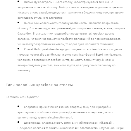
Низькі. Дуже актуальні цього сезону, характеризуються тим, що не
закривають повністю кісточку. Такі кросівки можна віднести до повсякденного
міського стилю casual, поєднуються практично з будь-яким одягом, при цьому
виглядають стильно та елегантно;
Високі. Такі моделі мають головну особливість – повністю покривають
кісточку. В основному, вони призначені для спортивних занять, а саме для гри в
баскетбол. Зі стандартним гардеробом поєднувати такі кросівки досить
складно. Тут важливо грамотно підібрати відповідний до певної моделі одяг.
Якщо все буде зроблено зі смаком, то образ буде модним та стильним;
Ковзні. Найзручніші напівкеди для щоденного носіння. На таких моделях
немає шнурівки або застібки, вони дуже легкі і комфортні. Відмінно підходять
чоловікам з активним способом життя, які мають дефіцит часу. Їх можна
використовувати у вигляді змінного взуття, для прогулянок та походу до
магазину.
Типи чоловічих кросівок за стилем.
За стилем кеди бувають:
Спортивні. Призначені для занять спортом, тому при їх розробці
враховуються особливості амортизації, зчеплення з поверхнею, захист
щиколотки від травм та інші особливості;
Шкіряні кеди класика. Мають ергономічний повсякденний дизайн.
Прекрасно носяться та сидять на нозі завдяки властивостям натуральної шкіри.