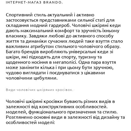
ІНТЕРНЕТ-МАГАЗ BRANDO.
Спортивний стиль актуальний і активно
застосовується представниками сильної статі для
складання модний гардероб. Чоловічі шкіряні кеди
дають максимальний комфорт та зручність їхньому
власнику. Завдяки любові до активного способу
життя та динаміки сучасних людей таке взуття стало
важливим атрибутом стильного чоловічого образу.
Багато брендів виробляють універсальні кеди зі
шкіри, які підходять для спорту, туризму та
щоденного носіння в мегаполісі. Одна пара взуття
може замінити кілька і при цьому бути зручною,
чудово виглядати і поєднуватися з цікавими
чоловічими цибулями.
Види чоловічих шкіряних кросівок.
Чоловічі шкіряні кросівки бувають різних видів в
залежності від конструктивних особливостей.
моделей, функціонального призначення та стилю.
Розглянемо основні види в залежності від дизайну та
особливостей моделі: