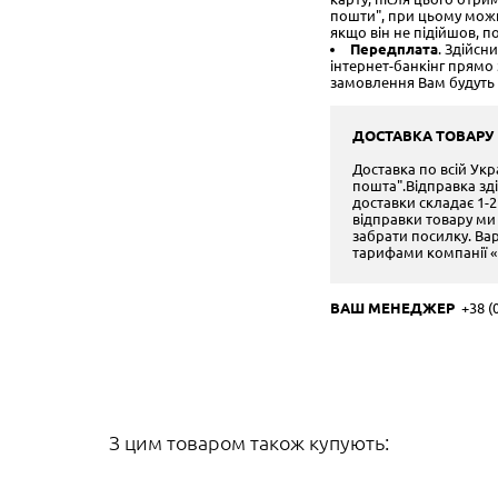
пошти", при цьому можна
якщо він не підійшов, п
Передплата
. Здійсн
інтернет-банкінг прям
замовлення Вам будуть 
ДОСТАВКА ТОВАРУ
Доставка по всій Ук
пошта".Відправка зд
доставки складає 1-2
відправки товару ми
забрати посилку. Варт
тарифами компанії «
ВАШ МЕНЕДЖЕР
+38 (0
З цим товаром також купують: