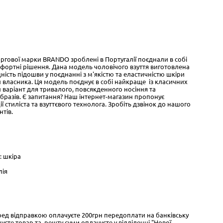
оргової марки BRANDO зроблені в Португалії поєднали в собі
фортні рішення. Дана модель чоловічого взуття виготовлена
іцність підошви у поєднанні з м'якістю та еластичністю шкіри
 власника. Ця модель поєднує в собі найкраще із класичних
 варіант для тривалого, повсякденного носіння та
разів. Є запитання? Наш інтернет-магазин пропонує
ї стиліста та взуттєвого технолога. Зробіть дзвінок до нашого
нтів.
: шкіра
лія
ед відправкою оплачуєте 200грн передоплати на банківську
муєте товар та решту суми оплачуєте у відділенні "Нової