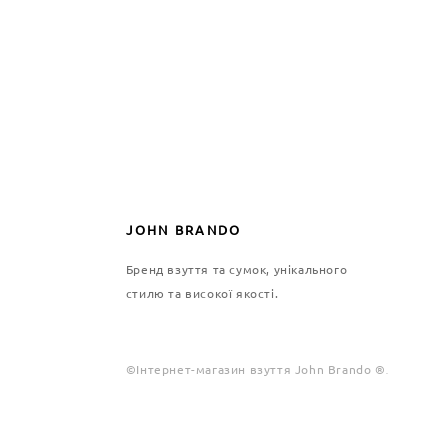
JOHN BRANDO
Бренд взуття та сумок, унікального
стилю та високої якості.
©Інтернет-магазин взуття John Brando ®
.