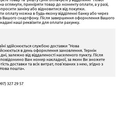
 оглянути, приміряти товар до моменту оплати, а у разі,
опросити заміну або відмовитися від покупки.
ити оплату можна в будь-якому відділенні банку або через
о з Вашого смартфону. Після завершення оформлення Вашого
надані наші реквізити для оплати рахунку.
раїні здійснюється службою доставки "Нова
ійснюється в день оформлення замовлення. Термін
 дні, залежно від віддаленості населеного пункту. Після
 повідомимо Вам номер накладної, за яким Ви зможете
ість доставки та всіх витрат, пов'язаних з нею, згідно з
Нова пошта».
97) 327 29 57