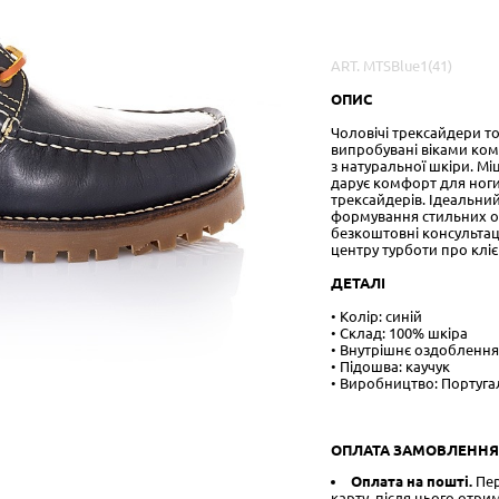
В наявності
6
товарів
ART. MTSBlue1(41)
ОПИС
Чоловічі трексайдери т
випробувані віками ком
​​з натуральної шкіри. М
дарує комфорт для ноги
трексайдерів. Ідеальний
формування стильних об
безкоштовні консультаці
центру турботи про кліє
ДЕТАЛІ
• Колір: синій
• Склад: 100% шкіра
• Внутрішнє оздоблення
• Підошва: каучук
• Виробництво: Португа
ОПЛАТА ЗАМОВЛЕННЯ
Оплата на пошті.
Пер
карту, після цього отри