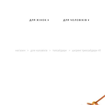
ДЛЯ ЖІНОК ▾
ДЛЯ ЧОЛОВІКІВ ▾
магазин
>
для чоловіків
>
топсайдери
>
шкіряні трексайдери 41