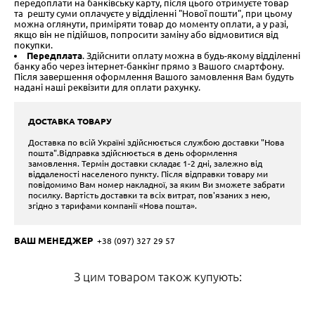
передоплати на банківську карту, після цього отримуєте товар
та решту суми оплачуєте у відділенні "Нової пошти", при цьому
можна оглянути, приміряти товар до моменту оплати, а у разі,
якщо він не підійшов, попросити заміну або відмовитися від
покупки.
Передплата
. Здійснити оплату можна в будь-якому відділенні
банку або через інтернет-банкінг прямо з Вашого смартфону.
Після завершення оформлення Вашого замовлення Вам будуть
надані наші реквізити для оплати рахунку.
ДОСТАВКА ТОВАРУ
Доставка по всій Україні здійснюється службою доставки "Нова
пошта".Відправка здійснюється в день оформлення
замовлення. Термін доставки складає 1-2 дні, залежно від
віддаленості населеного пункту. Після відправки товару ми
повідомимо Вам номер накладної, за яким Ви зможете забрати
посилку. Вартість доставки та всіх витрат, пов'язаних з нею,
згідно з тарифами компанії «Нова пошта».
ВАШ МЕНЕДЖЕР
+38 (097) 327 29 57
З цим товаром також купують: