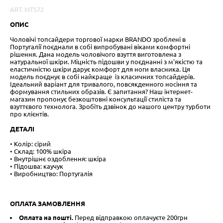
ART. MTS72
ОПИС
Чоловічі топсайдери торгової марки BRANDO зроблені в
Португалії поєднали в собі випробувані віками комфортні
рішення. Дана модель чоловічого взуття виготовлена ​​з
натуральної шкіри. Міцність підошви у поєднанні з м'якістю та
еластичністю шкіри дарує комфорт для ноги власника. Ця
модель поєднує в собі найкраще із класичних топсайдерів.
Ідеальний варіант для тривалого, повсякденного носіння та
формування стильних образів. Є запитання? Наш інтернет-
магазин пропонує безкоштовні консультації стиліста та
взуттєвого технолога. Зробіть дзвінок до нашого центру турботи
про клієнтів.
ДЕТАЛІ
• Колір: сірий
• Склад: 100% шкіра
• Внутрішнє оздоблення: шкіра
• Підошва: каучук
• Виробництво: Португалія
ОПЛАТА ЗАМОВЛЕННЯ
Оплата на пошті.
Перед відправкою оплачуєте 200грн