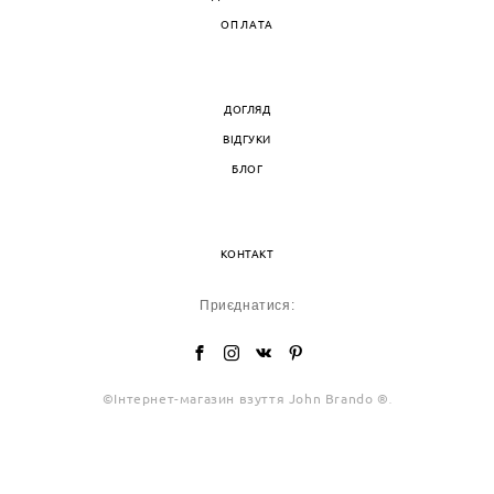
ОПЛАТА
ДОГЛЯД
ВІДГУКИ
БЛОГ
КОНТАКТ
Приєднатися:
©Інтернет-магазин взуття John Brando ®
.
сайт від vigbo