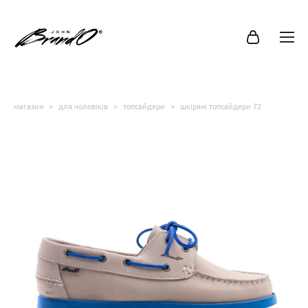
магазин
>
для чоловіків
>
топсайдери
>
шкіряні топсайдери 72