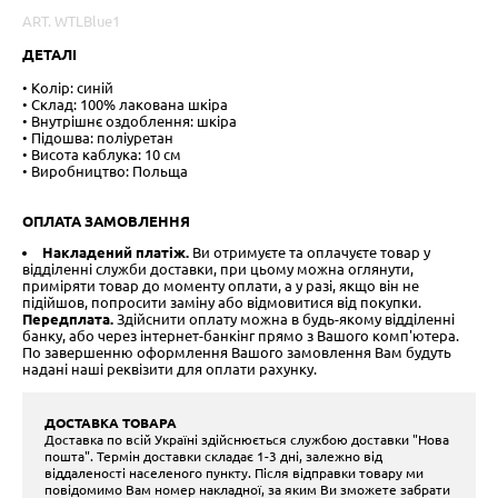
ART. WTLBlue1
ДЕТАЛІ
• Колір: синій
• Склад: 100% лакована шкіра
• Внутрішнє оздоблення: шкіра
• Підошва: поліуретан
• Висота каблука: 10 см
• Виробництво: Польща
ОПЛАТА ЗАМОВЛЕННЯ
Накладений платіж.
Ви отримуєте та оплачуєте товар у
відділенні служби доставки, при цьому можна оглянути,
приміряти товар до моменту оплати, а у разі, якщо він не
підійшов, попросити заміну або відмовитися від покупки.
Передплата.
Здійснити оплату можна в будь-якому відділенні
банку, або через інтернет-банкінг прямо з Вашого комп'ютера.
По завершенню оформлення Вашого замовлення Вам будуть
надані наші реквізити для оплати рахунку.
ДОСТАВКА ТОВАРА
Доставка по всій Україні здійснюється службою доставки "Нова
пошта". Термін доставки складає 1-3 дні, залежно від
віддаленості населеного пункту. Після відправки товару ми
повідомимо Вам номер накладної, за яким Ви зможете забрати