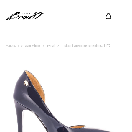
магазин
>
для жінок
>
туфлі
>
шкіряні лодочки з вирізом 1177