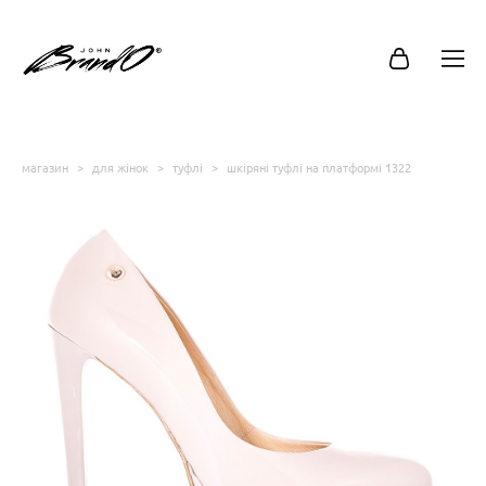
магазин
>
для жінок
>
туфлі
>
шкіряні туфлі на платформі 1322