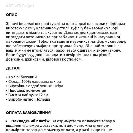
ART. WTLBeige1
ОПИС
Жіночі ідеальні шкіряні туфлі на платформі на високих підборах
висотою 12 см у класичному стилі. Туфлі у бежевому кольорі
виглядають ніжно та акуратно. Дана модель допоможе вам
виглядати витончено та привабливо. Виконані із натуральної
лакованої шкіри. Туфельки мають невелику платформу спереду,
що забезпечує комфорт при тривалій ходьбі, а найголовніше
ваші ніжки не втомляться і захочеться одягати їх знову і знову.
Вони будуть чудово виглядати з вечірнім платтям різної
довжини, джинсами, діловим костюмом.
ДЕТАЛІ
• Колір: бежевий
• Склад: 100% лакована шкіра
• Внутрішнє оздоблення: шкіра
• Підошва: поліуретан
• Висота каблука: 12 см
• Виробництво: Польща
ОПЛАТА ЗАМОВЛЕННЯ
Накладений платіж.
Ви отримуєте та оплачуєте товар у
відділенні служби доставки, при цьому можна оглянути,
приміряти товар до моменту оплати, а у разі, якщо він не