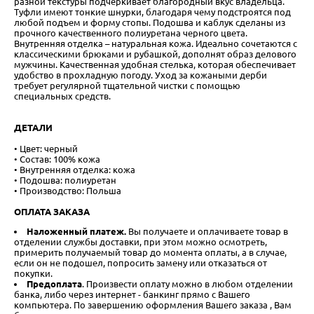
разной текстуры подчеркивает благородный вкус владельца.
Туфли имеют тонкие шнурки, благодаря чему подстроятся под
любой подъем и форму стопы. Подошва и каблук сделаны из
прочного качественного полиуретана черного цвета.
Внутренняя отделка – натуральная кожа. Идеально сочетаются с
классическими брюками и рубашкой, дополнят образ делового
мужчины. Качественная удобная стелька, которая обеспечивает
удобство в прохладную погоду. Уход за кожаными дерби
требует регулярной тщательной чистки с помощью
специальных средств.
ДЕТАЛИ
• Цвет: черный
• Состав: 100% кожа
• Внутренняя отделка: кожа
• Подошва: полиуретан
• Производство: Польша
ОПЛАТА ЗАКАЗА
Наложенный платеж.
Вы получаете и оплачиваете товар в
отделении службы доставки, при этом можно осмотреть,
примерить получаемый товар до момента оплаты, а в случае,
если он не подошел, попросить замену или отказаться от
покупки.
Предоплата
. Произвести оплату можно в любом отделении
банка, либо через интернет - банкинг прямо с Вашего
компьютера. По завершению оформления Вашего заказа , Вам