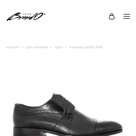
магазин
>
для чоловіків
>
туфлі
>
кожаные дерби 5698